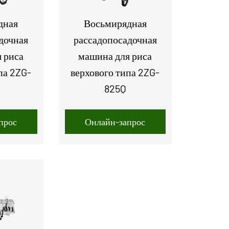
дная
Восьмирядная
дочная
рассадопосадочная
 риса
машина для риса
па 2ZG-
верхового типа 2ZG-
825Q
прос
Онлайн-запрос