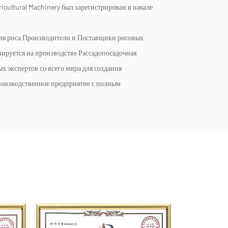
icultural Machinery был зарегистрирован в начале
ля риса Производители
и
Поставщики рисовых
зируется на производстве Рассадопосадочная
х экспертов со всего мира для создания
роизводственное предприятие с полным
ностями адаптации и передовыми технологиями в
осадочные машины для риса, подходящие для разных
 более чем десятью продуктами. Разнообразие
 продукция компании включена в Национальный
ьскохозяйственной техники, причем ручная
остная рассадопосадочная машина являются
одукция также производится в Китае и
ку, Южную Америку и другие страны и регионы.
иональную программу возрождения промышленности,