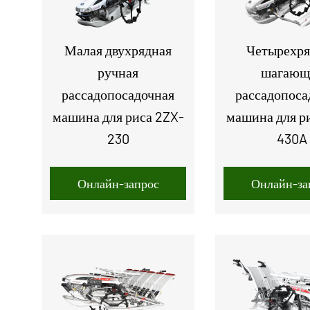
Малая двухрядная
Четырехря
ручная
шагающ
рассадопосадочная
рассадопоса
машина для риса 2ZX-
машина для р
230
430A
Онлайн-запрос
Онлайн-за