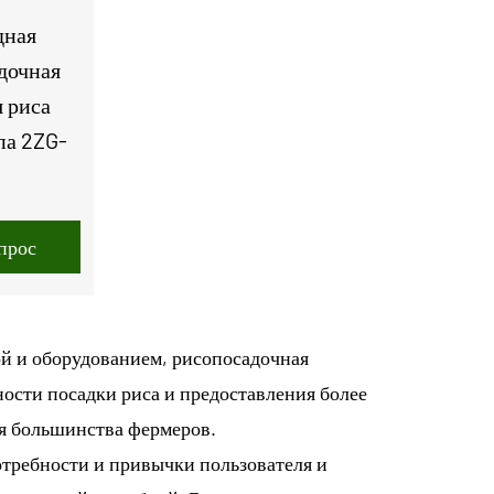
дная
дочная
 риса
па 2ZG-
прос
ой и оборудованием, рисопосадочная
сти посадки риса и предоставления более
я большинства фермеров.
требности и привычки пользователя и