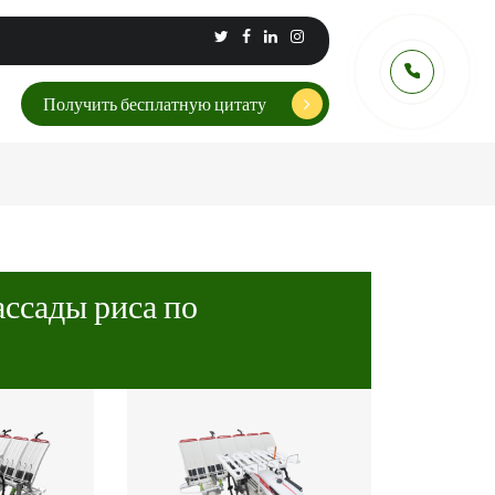
Получить бесплатную цитату
ссады риса по