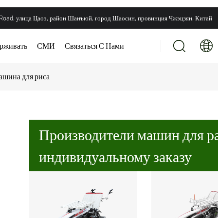
 Road, улица Цаоэ, район Шанъюй, город Шаосин, провинция Чжэцзян, Китай
рживать
СМИ
Связаться С Нами
ашина для риса
Производители машин для ра
индивидуальному заказу