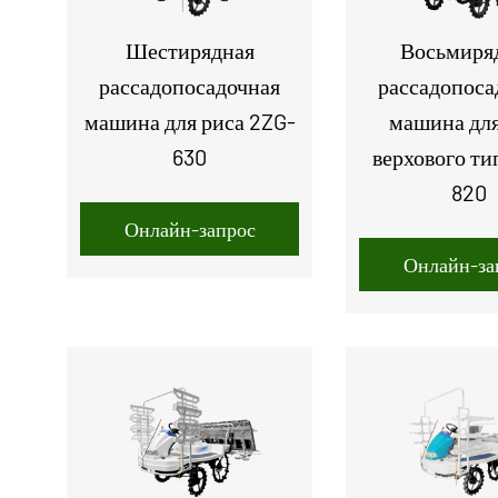
Шестирядная
Восьмиря
рассадопосадочная
рассадопоса
машина для риса 2ZG-
машина для
630
верхового ти
820
Онлайн-запрос
Онлайн-за