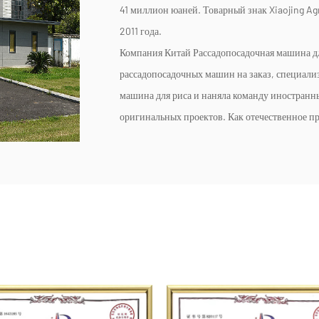
41 миллион юаней. Товарный знак Xiaojing Agr
2011 года.
Компания
Китай Рассадопосадочная машина д
рассадопосадочных машин на заказ
, специали
машина для риса и наняла команду иностранны
оригинальных проектов. Как отечественное п
ассортиментом продукции, широкими возмож
той же отрасли, KOSYO разработала рассадоп
стран, регионов и сортов, с шестью сериями и
продукции обогнало японские компании. Вся
каталог специальных субсидий на закупку сел
рассадопосадочная машина AP60 и высокоскор
ключевыми новыми продуктами для страны. Пр
экспортируется в Юго-Восточную Азию, Афри
В 2009 году компания была включена в Нац