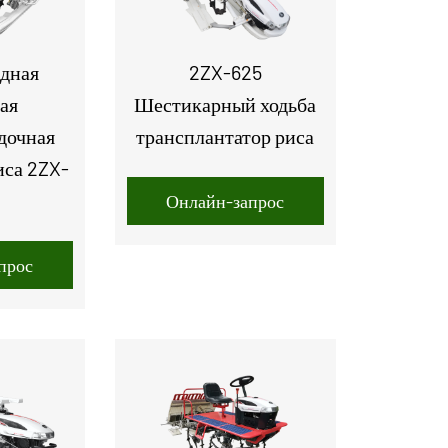
дная
2ZX-625
ая
Шестикарный ходьба
дочная
трансплантатор риса
иса 2ZX-
Онлайн-запрос
прос