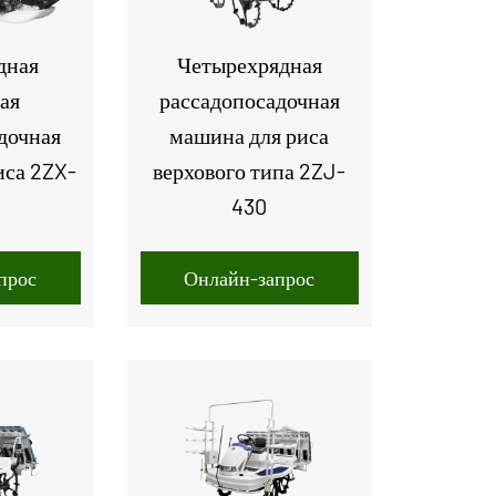
дная
Четырехрядная
ая
рассадопосадочная
дочная
машина для риса
иса 2ZX-
верхового типа 2ZJ-
430
прос
Онлайн-запрос