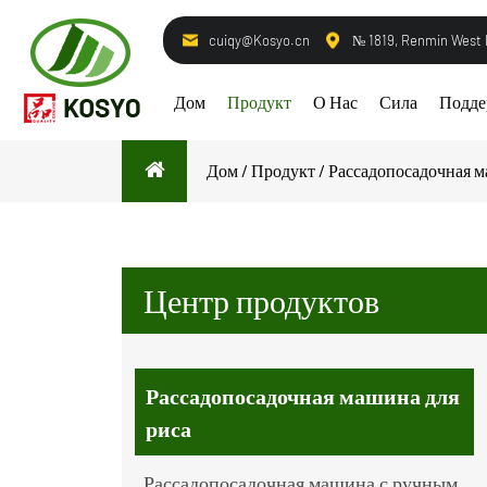
cuiqy@Kosyo.cn
№ 1819, Renmin West
Дом
Продукт
О Нас
Сила
Подде
Дом
/
Продукт
/
Рассадопосадочная м
Центр продуктов
Рассадопосадочная машина для
риса
Рассадопосадочная машина с ручным