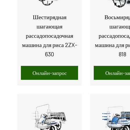
Шестирядная
Восьмиря
шагающая
шагающ
рассадопосадочная
рассадопоса
машина для риса 2ZX-
машина для р
630
818
Онлайн-запрос
Онлайн-за