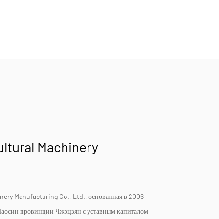
ultural Machinery
.
inery Manufacturing Co., Ltd., основанная в 2006
Шаосин провинции Чжэцзян с уставным капиталом