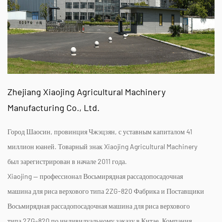
Zhejiang Xiaojing Agricultural Machinery
Manufacturing Co., Ltd.
Город Шаосин, провинция Чжэцзян, с уставным капиталом 41
миллион юаней. Товарный знак Xiaojing Agricultural Machinery
был зарегистрирован в начале 2011 года.
Xiaojing — профессионал
Восьмирядная рассадопосадочная
машина для риса верхового типа 2ZG-820 Фабрика
и
Поставщики
Восьмирядная рассадопосадочная машина для риса верхового
типа 2ZG-820 по индивидуальному заказу
в Китае. Компания