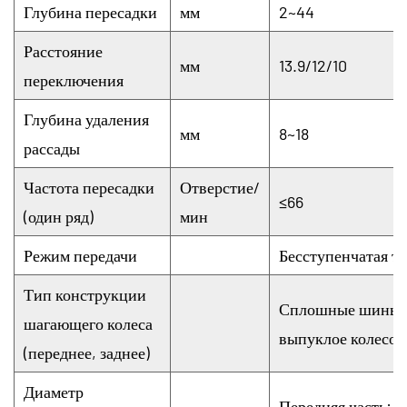
Глубина пересадки
мм
2~44
Расстояние
мм
13.9/12/10
переключения
Глубина удаления
мм
8~18
рассады
Частота пересадки
Отверстие/
≤66
(один ряд)
мин
Режим передачи
Бесступенчатая т
Тип конструкции
Сплошные шины *
шагающего колеса
выпуклое колесо*
(переднее, заднее)
Диаметр
Передняя часть: 6