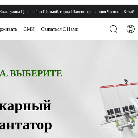
 Road, улица Цаоэ, район Шанъюй, город Шаосин, провинция Чжэцзян, Китай
рживать
СМИ
Связаться С Нами
А, ВЫБЕРИТЕ
икарный
лантатор