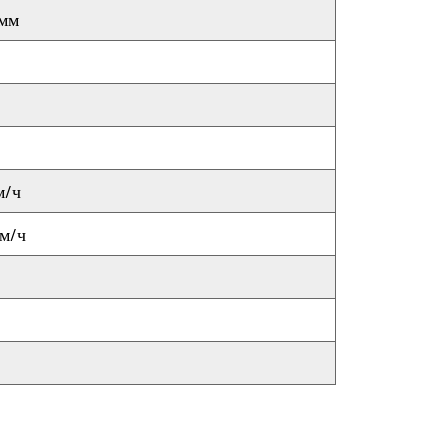
 мм
м/ч
км/ч