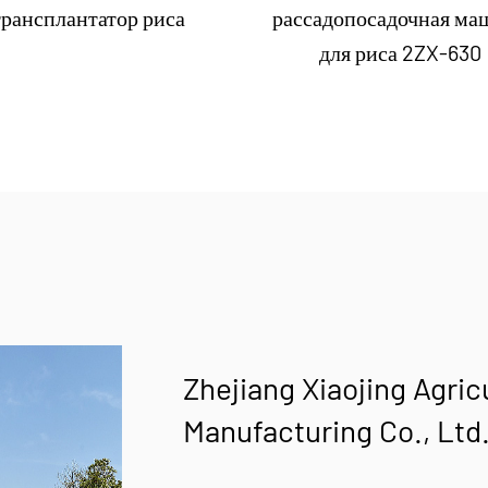
трансплантатор риса
рассадопосадочная ма
для риса 2ZX-630
Zhejiang Xiaojing Agric
Manufacturing Co., Ltd