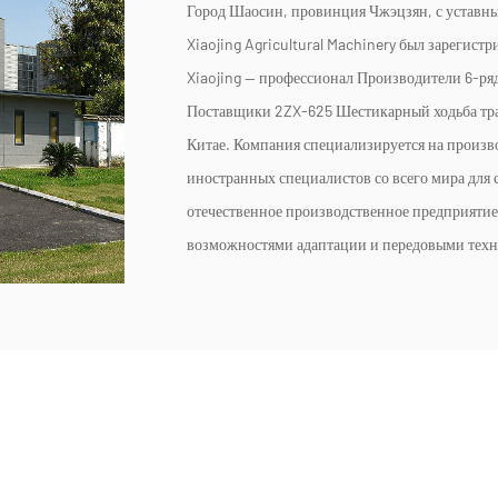
Город Шаосин, провинция Чжэцзян, с уставн
Xiaojing Agricultural Machinery был зарегистри
Xiaojing — профессионал
Производители 6-ря
Поставщики 2ZX-625 Шестикарный ходьба тра
Китае. Компания специализируется на произв
иностранных специалистов со всего мира для
отечественное производственное предприяти
возможностями адаптации и передовыми техно
рассадопосадочные машины для риса, подходящ
сериями и более чем десятью продуктами. Ра
Вся продукция компании включена в Национа
сельскохозяйственной техники, причем ручна
высокоскоростная рассадопосадочная машина
страны. Продукция также производится в Кит
Африку, Южную Америку и другие страны и 