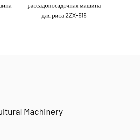
шина
рассадопосадочная машина
рассадо
для риса 2ZX-818
для риса 
ultural Machinery
.