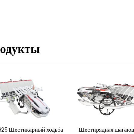
родукты
625 Шестикарный ходьба
Шестирядная шагаю