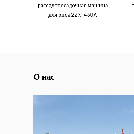
я машина
рассадопосадочная машина
-230
для риса 2ZX-430A
О нас