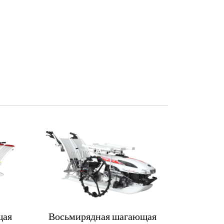
щая
Восьмирядная шагающая
Че