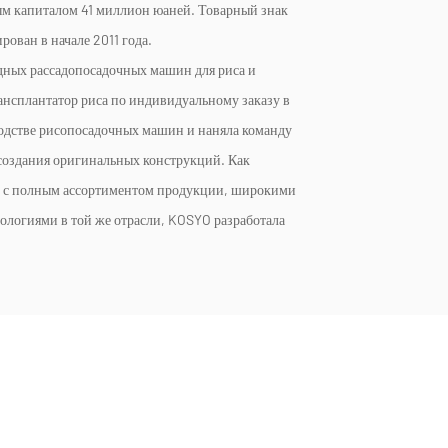
ым капиталом 41 миллион юаней. Товарный знак
рован в начале 2011 года.
дных рассадопосадочных машин для риса
и
нсплантатор риса по индивидуальному заказу
в
одстве рисопосадочных машин и наняла команду
 создания оригинальных конструкций. Как
е с полным ассортиментом продукции, широкими
логиями в той же отрасли, KOSYO разработала
ие для разных стран, регионов и сортов, с шестью
знообразие продукции обогнало японские компании.
льный каталог специальных субсидий на закупку
я рассадопосадочная машина AP60 и
 являются ключевыми новыми продуктами для
ае и экспортируется в Юго-Восточную Азию,
регионы.