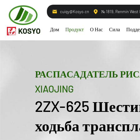
cuiqy@Kosyo.cn
№ 1819, Renmin West
Дом
Продукт
О Нас
Сила
Подде
РАСПАСАДАТЕЛЬ РИС
XIAOJING
2ZX-625 Шест
ходьба трансп