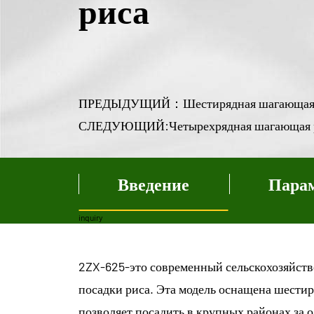
риса
ПРЕДЫДУЩИЙ：Шестирядная шагающая рас
СЛЕДУЮЩИЙ:Четырехрядная шагающая рас
Введение
Пара
inquiry
2ZX-625-это современный сельскохозяйств
посадки риса. Эта модель оснащена шести
позволяет посадить в крупных районах за 