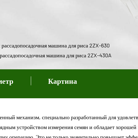
садопосадочная машина для риса 2ZX-630
садопосадочная машина для риса 2ZX-430A
метр
Картина
енный механизм, специально разработанный для удовлет
рядным устройством измерения семян и обладает хорошей 
одну операцию. Это не только значительно повышает эффе