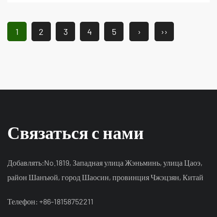
1
2
3
4
5
›
››
Связаться с нами
Добавлять:No.1819, Западная улица Жэньминь, улица Цаоэ,
район Шанъюй, город Шаосин, провинция Чжэцзян, Китай
Телефон: +86-18158752211