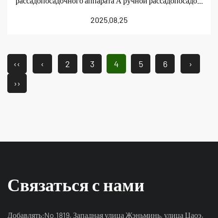
рассадопосадочного аппарата А ручной рассадопосадо...
2025.08.25
‹‹
‹
2
3
4
5
6
›
››
Связаться с нами
Добавлять:No.1819, Западная улица Жэньминь, улица Цаоэ,